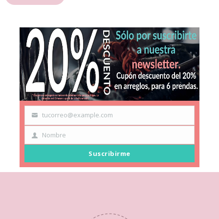
tucorreo@example.com
Your
email
Nombre
First
Name
Suscribirme