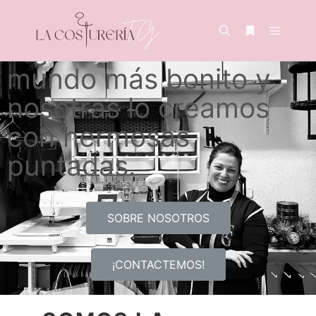
Algunas buscan un
mundo más bonito y
nosotras lo creamos
con hermosas
puntadas.
SOBRE NOSOTROS
¡CONTACTEMOS!