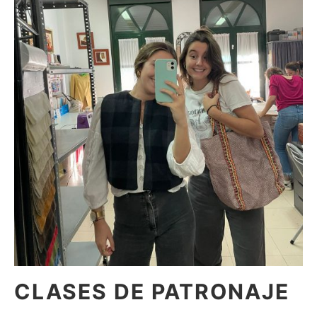
Cl
thi
mo
CLASES DE PATRONAJE