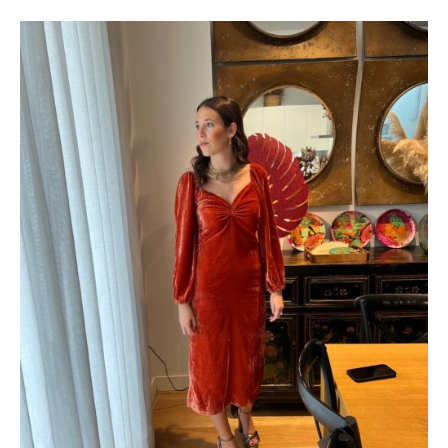
tucorreo@example.com
Your
email
Nombre
First
Name
Suscribirme